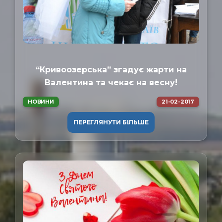
“Кривоозерська” згадує жарти на
Валентина та чекає на весну!
НОВИНИ
21-02-2017
ПЕРЕГЛЯНУТИ БІЛЬШЕ