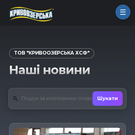
ㅤГоловна
ТОВ "КРИВООЗЕРСЬКА ХСФ"
ㅤПродукція
Наші новини
ㅤПро компанію
Шукати
ㅤКоманда
ㅤКар'єра