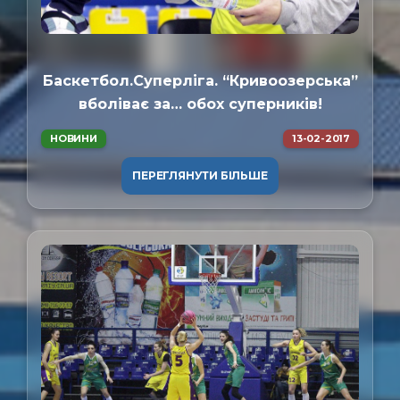
Баскетбол.Суперліга. “Кривоозерська”
вболіває за… обох суперників!
НОВИНИ
13-02-2017
ПЕРЕГЛЯНУТИ БІЛЬШЕ