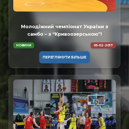
Молодіжний чемпіонат України з
самбо – з “Кривоозерською”!
НОВИНИ
05-02-2017
ПЕРЕГЛЯНУТИ БІЛЬШЕ