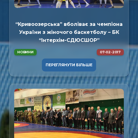
“Кривоозерська” вболіває за чемпіона
України з жіночого баскетболу – БК
“Інтерхім-СДЮСШОР”
НОВИНИ
07-02-2017
ПЕРЕГЛЯНУТИ БІЛЬШЕ