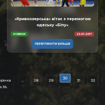
«Кривоозерська» вітає з перемогою
одеську «Біпу»
НОВИНИ
23-01-2017
ПЕРЕГЛЯНУТИ БІЛЬШЕ
30
орінка
…
28
29
31
32
з 36.