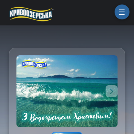
ㅤГоловна
ㅤПродукція
ㅤПро компанію
ㅤКоманда
ㅤКар'єра