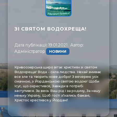
ㅤЗв'язатись
ЗІ СВЯТОМ ВОДОХРЕЩА!
Дата публікації: 19.01.2021 . Автор:
Адміністратор ㅤ
НОВИНИ
Кривоозерська щиро вітає християн зі святом
Водохреща! Вода - сила людства. Нехай змиває
все зле та творить нове добро! З вечерею усіх
смачною, з Йорданською святою водою! Щоби
Ісус, що охрестився, Завжди в потребі
заступився. За весь Ваш рід і за родину, За нашу
неньку Україну, Щоб гості з’їхались бажані,
Христос хрестився у Йордані!