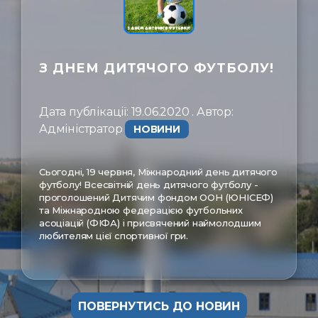
ㅤЗв'язатись
З ДНЕМ ДИТЯЧОГО ФУТБОЛУ!
Дата публікації: 19.06.2020 . Автор:
Адміністратор ㅤ
НОВИНИ
Сьогодні, 19 червня, Міжнародний день дитячого
футболу! Всесвітній день дитячого футболу -
проголошений Дитячим фондом ООН (ЮНІСЕФ)
та Міжнародною федерацією футбольних
асоціацій (ФІФА) і присвячений наймолодшим
любителям цієї спортивної гри.
ПОВЕРНУТИСЬ ДО НОВИН