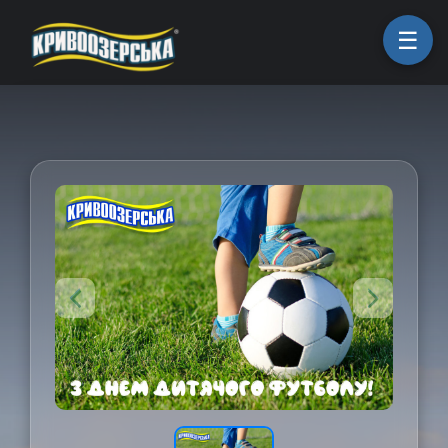
ㅤГоловна
ㅤПродукція
ㅤПро компанію
ㅤКоманда
ㅤКар'єра