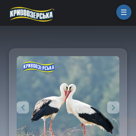
ㅤГоловна
ㅤПродукція
ㅤПро компанію
ㅤКоманда
ㅤКар'єра