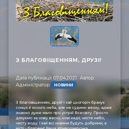
ㅤЗв'язатись
З БЛАГОВІЩЕННЯМ, ДРУЗІ!
Дата публікації: 07.04.2021 . Автор:
Адміністратор ㅤ
НОВИНИ
З Благовіщенням, друзі! І хай цьогоріч бракує
сонця й ясного неба, але не судимо весну, адже
знаємо дуже мало про устрій Всесвіту. Просто
дякуємо за нову весну, нові надії, чисте небо,
чисту воду. І хай всі новини будуть добрими, а
вісті - благими! Ваша Кривоозерська.