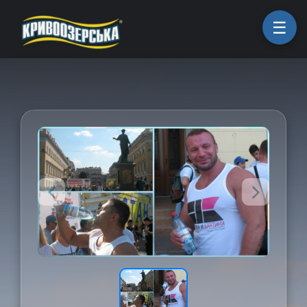
ㅤГоловна
ㅤПродукція
ㅤПро компанію
ㅤКоманда
ㅤКар'єра