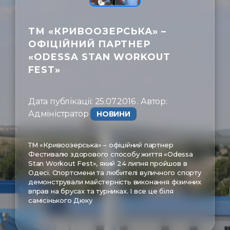
ㅤЗв'язатись
ТМ «КРИВООЗЕРСЬКА» –
ОФІЦІЙНИЙ ПАРТНЕР
«ODESSA STAN WORKOUT
FEST»
Дата публікації: 25.07.2016 . Автор:
Адміністратор ㅤ
НОВИНИ
ТМ «Кривоозерська» – офіційний партнер
Фестивалю здорового способу життя «Odessa
Stan Workout Fest», який 24 липня пройшов в
Одесі. Спортсмени та любителі вуличного спорту
демонстрували майстерність виконання фізичних
вправ на брусах та турниках. І все це біля
самісінького Дюку