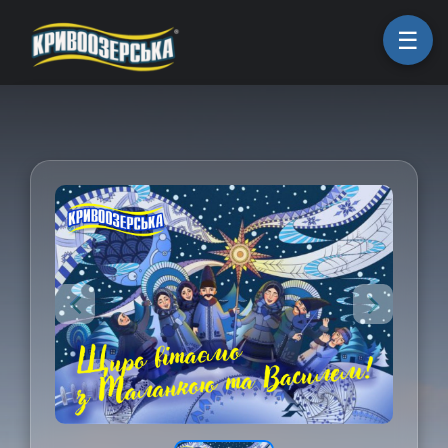
ㅤГоловна
ㅤПродукція
ㅤПро компанію
ㅤКоманда
ㅤКар'єра