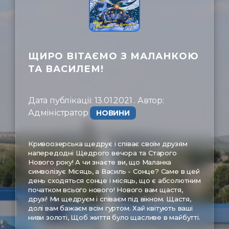
ㅤЗв'язатись
ЩИРО ВІТАЄМО З МАЛАНКОЮ
ТА ВАСИЛЕМ!
Дата публікації: 13.01.2021 . Автор:
Адміністратор ㅤ
НОВИНИ
Кривоозерська щедрує і співає своїм друзям
напередодні Щедрого вечора та Старого
Нового року! А чи знаєте ви, що Маланка
символізує Місяць, а Василь - Сонце? Саме в цей
день сходяться сонце і місяць, що є абсолютним
початком всього нового! Нового вам щастя,
друзі! Ми щедруєм і співаєм під вікном. Щастя,
долі вам бажаєм всім гуртом. Хай квітують ваші
ниви золоті, Щоб життя було щасливе в майбутті.