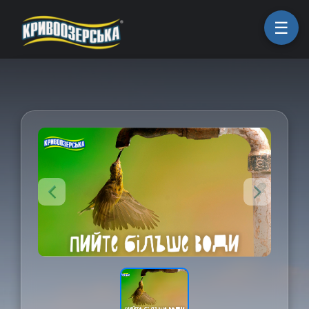
ㅤГоловна
ㅤПродукція
ㅤПро компанію
ㅤКоманда
ㅤКар'єра