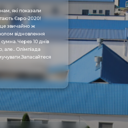
енам, які показали
ятають Євро-2020!
 це звичайно ж
имволом відновлення
 сумна. Через 10 днів
, але... Олімпіада
смучувати.Запасайтеся