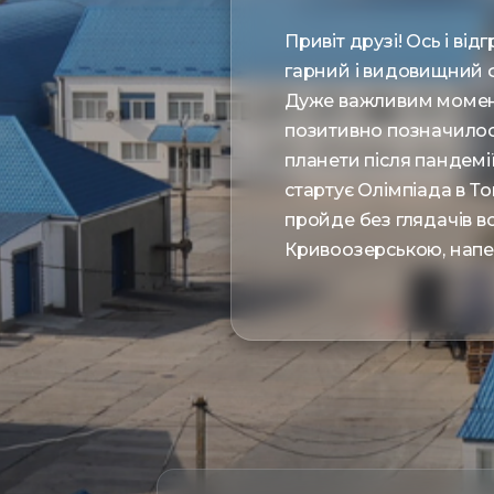
Привіт друзі! Ось і ві
гарний і видовищний ф
Дуже важливим моменто
позитивно позначилося 
планети після пандемії
стартує Олімпіада в Ток
пройде без глядачів в
Кривоозерською, напе