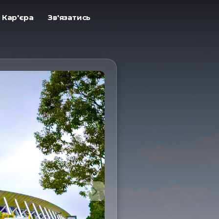
ㅤКар'єра
ㅤЗв'язатись