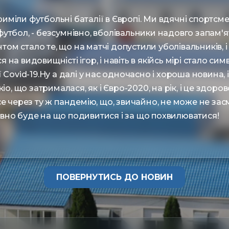
дгриміли футбольні баталії в Європі. Ми вдячні спортсм
утбол, - безсумнівно, вболівальники надовго запам'
м стало те, що на матчі допустили уболівальників, і
на видовищністі ігор, і навіть в якійсь мірі стало с
 Covid-19.Ну а далі у нас одночасно і хороша новина, і
іо, що затрималася, як і Євро-2020, на рік, і це здорово
се через ту ж пандемію, що, звичайно, не може не за
вно буде на що подивитися і за що похвилюватися!
ПОВЕРНУТИСЬ ДО НОВИН