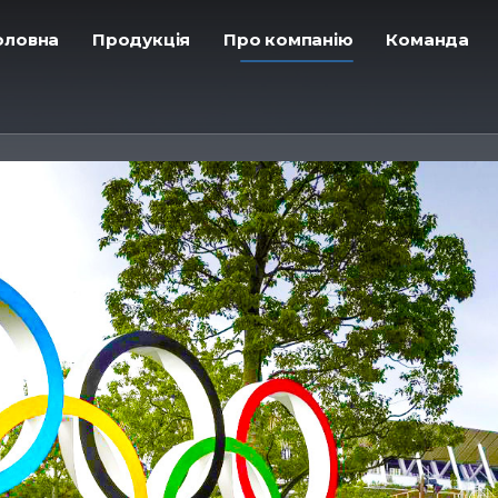
Головна
ㅤПродукція
ㅤПро компанію
ㅤКоманда