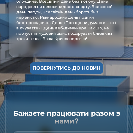
блондинів, Всесвітній день без тютюну, День
народження велосипедного спорту, Всесвітній
день папуги, Всесвітній день боротьби з
нерівністю, Міжнародний день подяки
бортпровідників, День «Про що ви думаєте - то і
відчуваєте» і День веб-дизайнера. Так що, не
пропустіть чудовий шанс подарувати близьким
трохи тепла. Ваша Кривоозерська!
ПОВЕРНУТИСЬ ДО НОВИН
Бажаєте працювати разом з
нами?