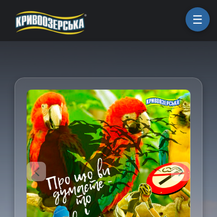
ㅤГоловна
ㅤПродукція
ㅤПро компанію
ㅤКоманда
ㅤКар'єра