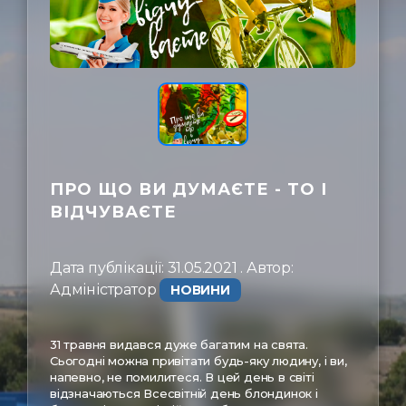
ㅤЗв'язатись
ПРО ЩО ВИ ДУМАЄТЕ - ТО І
ВІДЧУВАЄТЕ
Дата публікації: 31.05.2021 . Автор:
Адміністратор ㅤ
НОВИНИ
31 травня видався дуже багатим на свята.
Сьогодні можна привітати будь-яку людину, і ви,
напевно, не помилитеся. В цей день в світі
відзначаються Всесвітній день блондинок і