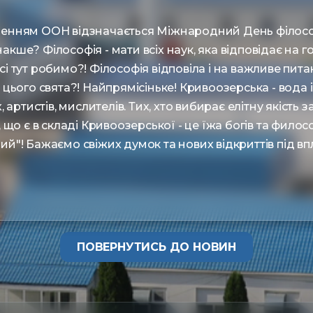
рішенням ООН відзначається Міжнародний День філосо
накше? Філософія - мати всіх наук, яка відповідає на г
 всі тут робимо?! Філософія відповіла і на важливе пит
цього свята?! Найпрямісіньке! Кривоозерська - вода і
 артистів, мислителів. Тих, хто вибирає елітну якість 
що є в складі Кривоозерської - це їжа богів та филосо
"! Бажаємо свіжих думок та нових відкриттів під в
ПОВЕРНУТИСЬ ДО НОВИН