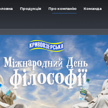
Головна
ㅤПродукція
ㅤПро компанію
ㅤКоманда