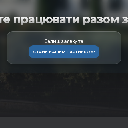
те працювати разом з
Залиш заявку та
СТАНЬ НАШИМ ПАРТНЕРОМ!