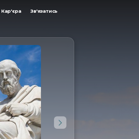
ㅤКар'єра
ㅤЗв'язатись