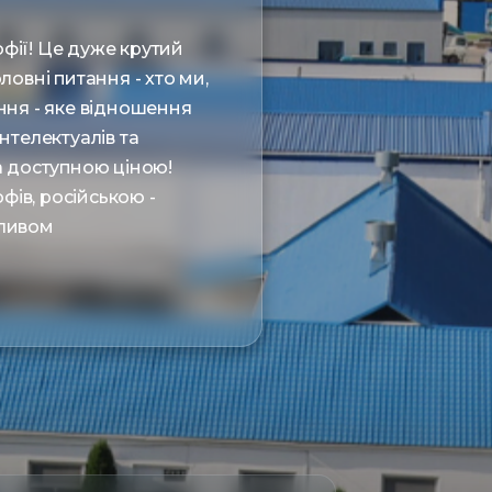
фії! Це дуже крутий
оловні питання - хто ми,
ання - яке відношення
нтелектуалів та
за доступною ціною!
фів, російською -
пливом