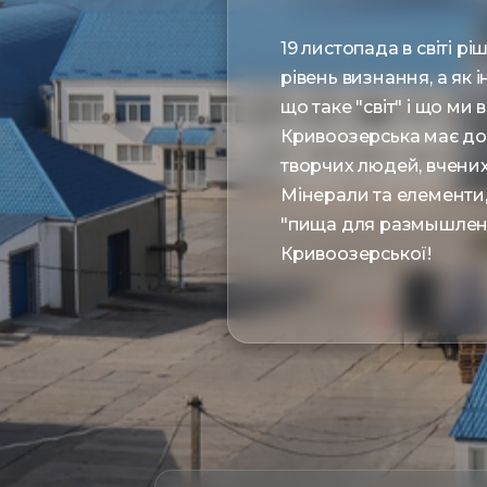
19 листопада в світі 
рівень визнання, а як і
що таке "світ" і що ми
Кривоозерська має до 
творчих людей, вчених,
Мінерали та елементи, 
"пища для размышлений
Кривоозерської!