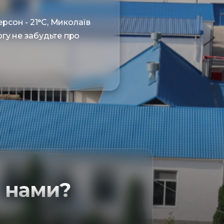
Херсон - 21°С, Миколаїв
гу не забудьте про
 нами?