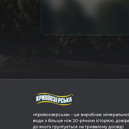
«Кривоозерська» - це виробник мінерально
води з більше ніж 20-річною історією, довір
до якого грунтується на тривалому досвіді