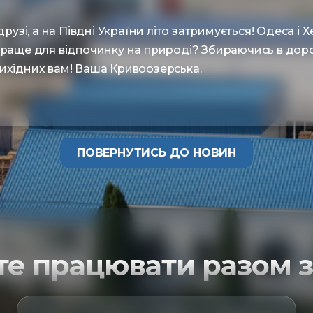
друзі, а на Півдні України літо затримується! Одеса і 
краще для відпочинку на природі? Збираючись в доро
ихідних вам! Ваша Кривоозерська.
ПОВЕРНУТИСЬ ДО НОВИН
те працювати разом з