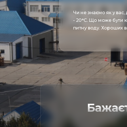
Чи не знаємо як у вас, 
- 20°С. Що може бути 
питну воду. Хороших в
Бажає