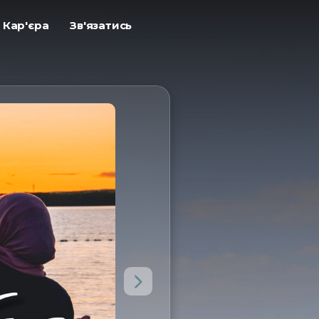
ㅤКар'єра
ㅤЗв'язатись