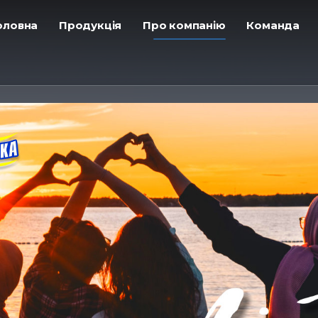
Головна
ㅤПродукція
ㅤПро компанію
ㅤКоманда