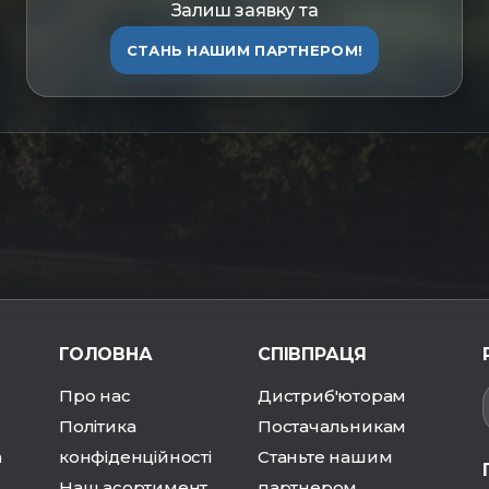
Залиш заявку та
СТАНЬ НАШИМ ПАРТНЕРОМ!
ГОЛОВНА
СПІВПРАЦЯ
Про нас
Дистриб'юторам
Політика
Постачальникам
ї
конфіденційності
Станьте нашим
а
Наш асортимент
партнером