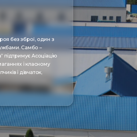
роя без зброї, один з
службами. Самбо –
а” підтримує Асоціацію
маганнях і класному
чиків і дівчаток,