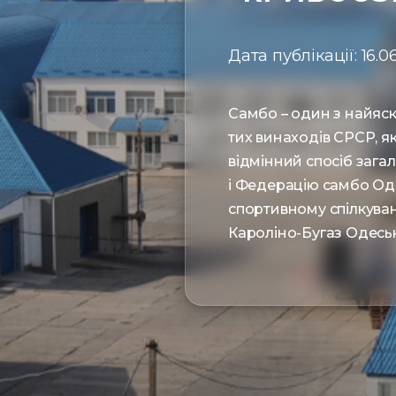
Дата публікації: 16.06
Самбо – один з найяск
тих винаходів СРСР, як
відмінний спосіб зага
і Федерацію самбо Оде
спортивному спілкуванн
Кароліно-Бугаз Одеськ