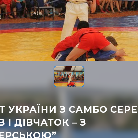
Т УКРАЇНИ З САМБО СЕР
 І ДІВЧАТОК – З
ЕРСЬКОЮ”