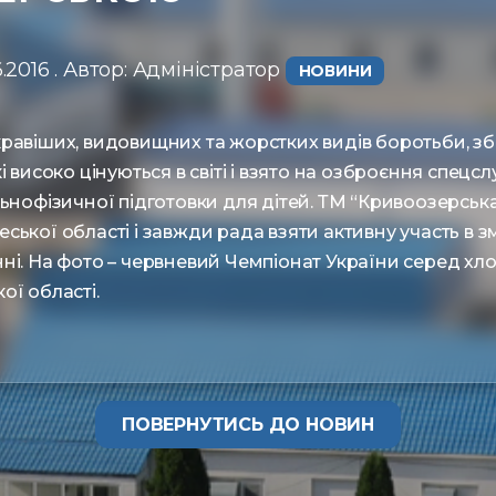
.2016 . Автор: Адміністратор ㅤ
НОВИНИ
равіших, видовищних та жорстких видів боротьби, зб
і високо цінуються в світі і взято на озброєння спец
льнофізичної підготовки для дітей. ТМ “Кривоозерськ
ської області і завжди рада взяти активну участь в з
і. На фото – червневий Чемпіонат України серед хлоп
ої області.
ПОВЕРНУТИСЬ ДО НОВИН