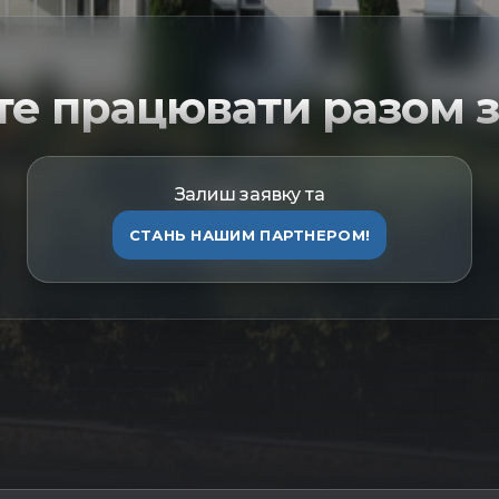
те працювати разом з
Залиш заявку та
СТАНЬ НАШИМ ПАРТНЕРОМ!