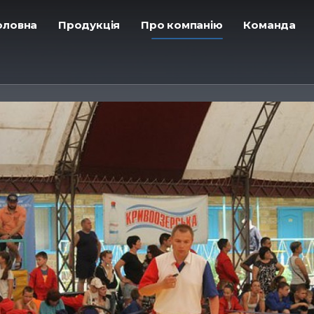
Головна
ㅤПродукція
ㅤПро компанію
ㅤКоманда