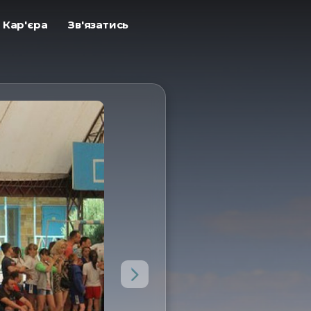
ㅤКар'єра
ㅤЗв'язатись