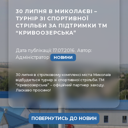
30 ЛИПНЯ В МИКОЛАЄВІ –
ㅤЗв'язатись
ТУРНІР ЗІ СПОРТИВНОЇ
СТРІЛЬБИ ЗА ПІДТРИМКИ ТМ
“КРИВООЗЕРСЬКА”
Дата публікації: 17.07.2016 . Автор:
Адміністратор ㅤ
НОВИНИ
30 липня в стрілковому комплексі міста Миколаїв
відбудеться турнір зі спортивної стрільби. ТМ
“Кривоозерська” – офіційний партнер заходу.
Ласкаво просимо!
ПОВЕРНУТИСЬ ДО НОВИН