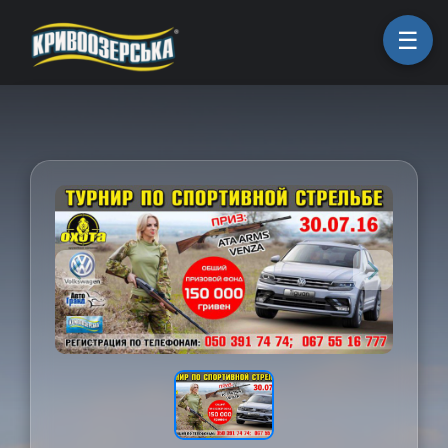
ㅤГоловна
ㅤПродукція
ㅤПро компанію
ㅤКоманда
ㅤКар'єра