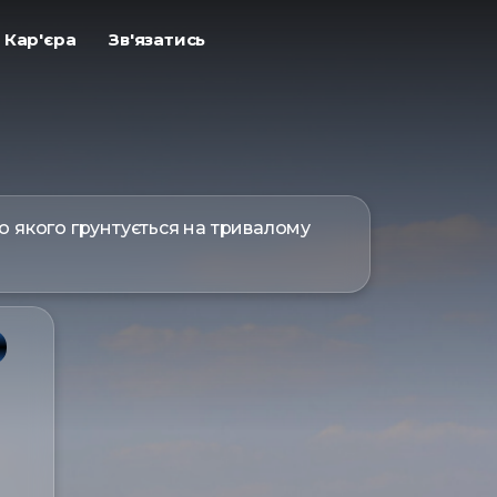
ㅤКар'єра
ㅤЗв'язатись
до якого грунтується на тривалому