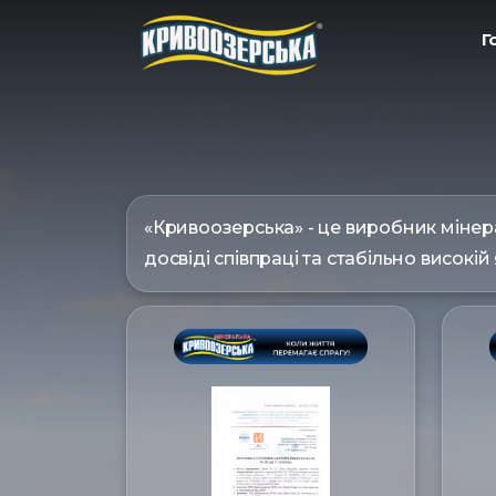
ㅤ
«Кривоозерська» - це виробник мінера
досвіді співпраці та стабільно високій 