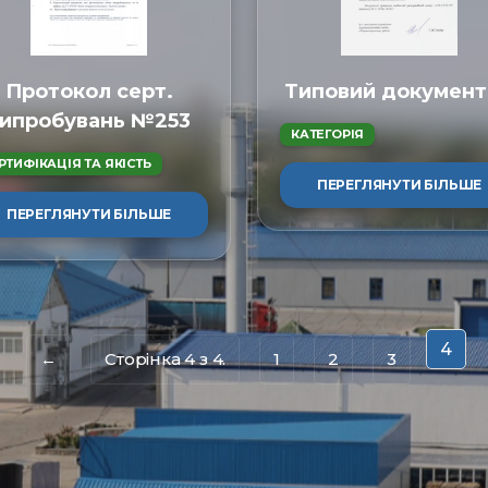
Протокол серт.
Типовий документ
ипробувань №253
КАТЕГОРІЯ
РТИФІКАЦІЯ ТА ЯКІСТЬ
ПЕРЕГЛЯНУТИ БІЛЬШЕ
ПЕРЕГЛЯНУТИ БІЛЬШЕ
4
←
Сторінка 4 з 4.
1
2
3