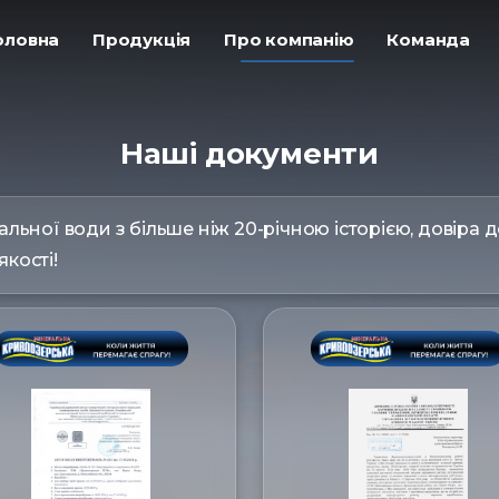
Головна
ㅤПродукція
ㅤПро компанію
ㅤКоманда
Наші документи
льної води з більше ніж 20-річною історією, довіра 
якості!