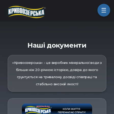
ㅤГоловна
Наші документи
ㅤПродукція
«Кривоозерська» - це виробник мінеральної води з
більше ніж 20-річною історією, довіра до якого
ㅤПро компанію
грунтується на тривалому досвіді співпраці та
стабільно високій якості!
ㅤКоманда
ㅤКар'єра